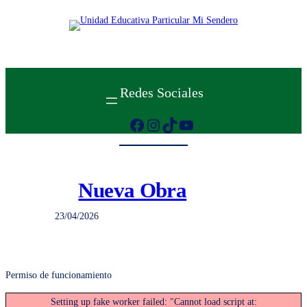
Saltar
al
contenido
Redes Sociales
Facebook
Instagram
TikTok
YouTube
Nueva Obra
23/04/2026
Permiso de funcionamiento
Setting up fake worker failed: "Cannot load script at: